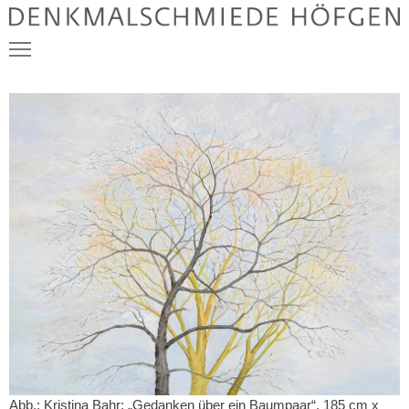
Schön, dass Sie hier sind.
Event & Bankett
Klausur & Retreat
Kunst & Medienproduktion
Öffentliche Veranstaltungen
Abb.: Kristina Bahr: „Gedanken über ein Baumpaar“, 185 cm x