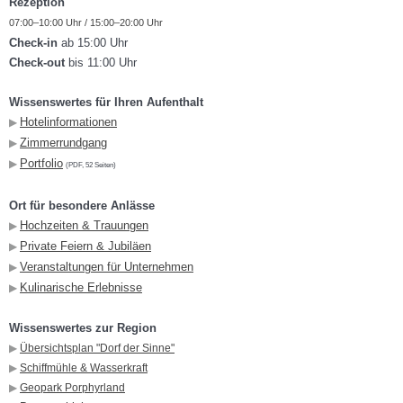
Rezeption
07:00–10:00 Uhr / 15:00–20:00 Uhr
Check-in
ab 15:00 Uhr
Check-out
bis 11:00 Uhr
Wissenswertes für Ihren Aufenthalt
Hotelinformationen
▶︎
Zimmerrundgang
▶︎
Portfolio
▶︎
(PDF, 52 Seiten)
Ort für besondere Anlässe
Hochzeiten & Trauungen
▶︎
Private Feiern & Jubiläen
▶︎
Veranstaltungen für Unternehmen
▶︎
Kulinarische Erlebnisse
▶︎
Wissenswertes zur Region
▶︎
Übersichtsplan "Dorf der Sinne"
▶︎
Schiffmühle & Wasserkraft
▶︎
Geopark Porphyrland