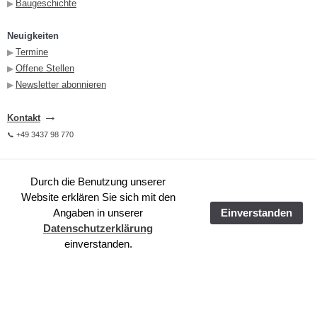
Baugeschichte
▶︎
Neuigkeiten
Termine
▶︎
Offene Stellen
▶︎
Newsletter abonnieren
▶︎
→
Kontakt
+49 3437 98 770
📞
Durch die Benutzung unserer
Powered by
Translate
Website erklären Sie sich mit den
Angaben in unserer
Einverstanden
Datenschutzerklärung
einverstanden.
>
Schön, dass Sie hier sind.
>
Öffentliche Veranstaltungen
© 2026 Denkmalschmiede Höfgen |
Impressum
|
Datenschutzerklärung
|
E-Mail Kontakt