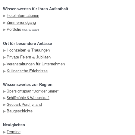
Wissenswertes für Ihren Aufenthalt
Hotelinformationen
▶︎
Zimmerrundgang
▶︎
Portfolio
▶︎
(PDF, 52 Seiten)
Ort für besondere Anlässe
Hochzeiten & Trauungen
▶︎
Private Feiern & Jubiläen
▶︎
Veranstaltungen für Unternehmen
▶︎
Kulinarische Erlebnisse
▶︎
Wissenswertes zur Region
▶︎
Übersichtsplan "Dorf der Sinne"
▶︎
Schiffmühle & Wasserkraft
▶︎
Geopark Porphyrland
Baugeschichte
▶︎
Neuigkeiten
Termine
▶︎