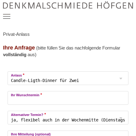
Privat-Anlass
Schön, dass Sie hier sind.
Ihre Anfrage
(bitte füllen Sie das nachfolgende Formular
Event & Bankett
vollständig
aus)
Klausur & Retreat
*
Anlass
Kunst & Medienproduktion
*
Öffentliche Veranstaltungen
Ihr Wunschtermin
*
Alternativer Termin?
Ihre Mitteilung (optional)