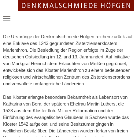
Die Ursprünge der Denkmalschmiede Höfgen reichen zurück auf
Salve – Schön, dass Sie hier sind...
eine Enklave des 1243 gegründeten Zisterzienserklosters
Marienthron. Die Besiedlung der Region erfolgte im Zuge der
Event & Bankett
deutschen Ostsiedlung im 12. und 13. Jahrhundert. Auf Initiative
von Markgraf Heinrich dem Erlauchten von Meißen gegründet,
Klausur & Retreat
entwickelte sich das Kloster Marienthron zu einem bedeutenden
religiösen und wirtschaftlichen Zentrum des Zisterzienserordens
Kunst & Medienproduktion
und verwaltete umfangreiche Ländereien.
Das Kloster erlangte besondere Bekanntheit als Lebensort von
Termine | Veranstaltungen
Katharina von Bora, der späteren Ehefrau Martin Luthers, die
1523 aus dem Kloster floh. Mit der Reformation und der
Einführung des evangelischen Glaubens in Sachsen wurde das
Kloster 1542 aufgelöst, und seine Besitztümer gingen in
weltlichen Besitz über. Die Ländereien wurden fortan von freien