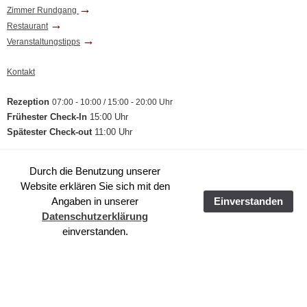
→
Zimmer Rundgang
→
Restaurant
→
Veranstaltungstipps
Kontakt
Rezeption
07:00 - 10:00 / 15:00 - 20:00 Uhr
Frühester Check-In
15:00 Uhr
Spätester Check-out
11:00 Uhr
Durch die Benutzung unserer
Powered by
Translate
Website erklären Sie sich mit den
Angaben in unserer
Einverstanden
Datenschutzerklärung
einverstanden.
>
Salve – Schön, dass Sie hier sind...
>
Hotel und Gastronomie
>
Baugeschichte
© 2019 Denkmalschmiede Höfgen |
Impressum
|
Datenschutzerkärung
|
E-Mail Kontakt