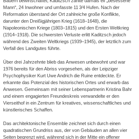
Bauern bewirtschaftet; Kaditzsch zählte damals elf „besessene
Mann“, 24 Inwohner und umfasste 11 3⁄4 Hufen. Nach der
Reformation überstand der Ort zahlreiche große Konflikte,
darunter den Dreißigjährigen Krieg (1618–1648), die
Napoleonischen Kriege (1803–1815) und den Ersten Weltkrieg
(1914–1918). Die schwersten Verluste erlitt Kaditzsch jedoch
während des Zweiten Weltkriegs (1939–1945), der letztlich zum
Verfall des Landgutes führte.
Über drei Jahrzehnte blieb das Anwesen unbewohnt und war
1976 bereits für den Abriss vorgesehen, als der Leipziger
Psychophysiker Kurt Uwe Andrich die Ruine entdeckte. Er
erkannte das Potenzial des historischen Ortes und erwarb das
Anwesen. Gemeinsam mit seiner Lebenspartnerin Kristina Bahr
und einem engagierten Freundeskreis verwandelte er den
Vierseithof in ein Zentrum für kreatives, wissenschaftliches und
künstlerisches Schaffen.
Das architektonische Ensemble zeichnet sich durch einen
quadratischen Grundriss aus, der von Gebäuden an allen vier
Seiten begrenzt wird, während sich in der Mitte ein offener