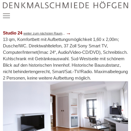
→
Studio 24
Schön, dass Sie hier sind.
weiter zum nächsten Raum
...
13 qm, Komfortbett mit Aufbettungsmöglichkeit 1,60 x 2,00m;
Dusche/WC. Direktwahltelefon, 37 Zoll Sony Smart TV,
Hochzeiten
Computer/Internet(Imac 24“, Audio/Video-CD/DVD), Schreibtisch.
K
hlschrank mit Getränkeauswahl. S
d-Westseite mit schönem
ü
ü
Klausur & Retreat
Blick auf den historischen Innenhof. Historische Bausubstanz,
nicht behindertengerecht, Smart/Sat.-TV/Radio. Maximalbelegung
Feste & Bankett
2 Personen, keine weitere Aufbettung möglich.
Kunst & Klang