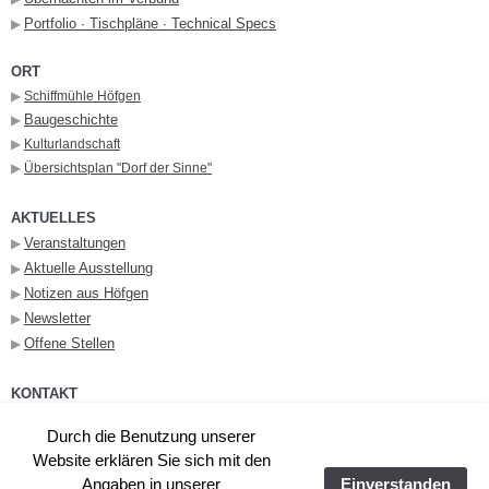
Portfolio ∙ Tischpläne ∙ Technical Specs
▶︎
ORT
▶︎
Schiffmühle Höfgen
Baugeschichte
▶︎
▶︎
Kulturlandschaft
▶︎
Übersichtsplan "Dorf der Sinne"
AKTUELLES
Veranstaltungen
▶︎
Aktuelle Ausstellung
▶︎
Notizen aus Höfgen
▶︎
Newsletter
▶︎
Offene Stellen
▶︎
KONTAKT
→
Anfragen
▶︎
Durch die Benutzung unserer
+49 3437 98770
📞
Website erklären Sie sich mit den
Angaben in unserer
Einverstanden